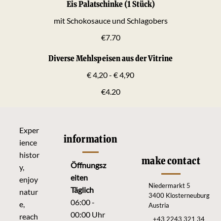
Eis Palatschinke (1 Stück)
mit Schokosauce und Schlagobers
€7.70
Diverse Mehlspeisen aus der Vitrine
€ 4,20 - € 4,90
€4.20
Exper
information
ience
histor
make contact
Öffnungsz
y,
eiten
enjoy
Niedermarkt 5
Täglich
natur
3400 Klosterneuburg
06:00 -
e,
Austria
00:00 Uhr
reach
+43 2243 321 34