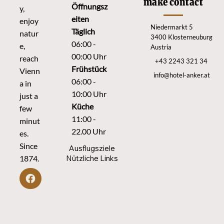
make contact
Öffnungsz
y,
eiten
enjoy
Niedermarkt 5
Täglich
natur
3400 Klosterneuburg
06:00 -
e,
Austria
00:00 Uhr
reach
+43 2243 321 34
Frühstück
Vienn
info@hotel-anker.at
06:00 -
a in
10:00 Uhr
just a
Küche
few
11:00 -
minut
22.00 Uhr
es.
Since
Ausflugsziele
Nützliche Links
1874.