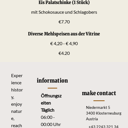
Eis Palatschinke (1 Stück)
mit Schokosauce und Schlagobers
€7.70
Diverse Mehlspeisen aus der Vitrine
€ 4,20 - € 4,90
€4.20
Exper
information
ience
histor
make contact
Öffnungsz
y,
eiten
enjoy
Niedermarkt 5
Täglich
natur
3400 Klosterneuburg
06:00 -
e,
Austria
00:00 Uhr
reach
+43 2243 321 34